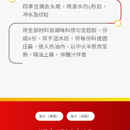
四季豆摘去头尾，用滚水灼5秒后，
冲水及切粒
将全部材料加调味料捞匀至起胶，分
成8份，双手湿水后，将每份料搓圆
压扁，放入热油内，以中火半煎炸至
熟，隔油上碟， 伴醮汁伴食
淘大（美国）
淘大（英国）