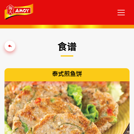
食谱
泰式煎鱼饼