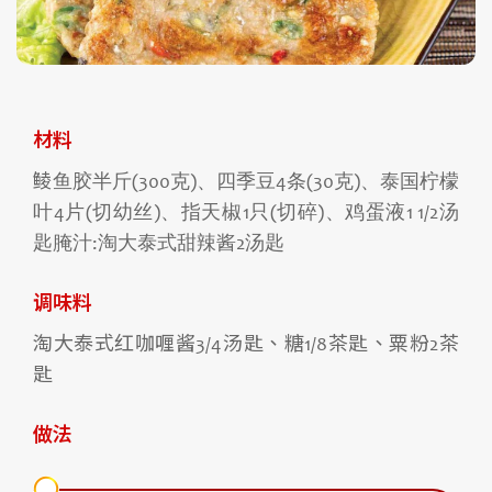
材料
鲮鱼胶半斤(300克)、四季豆4条(30克)、泰国柠檬
叶4片(切幼丝)、指天椒1只(切碎)、鸡蛋液1 1/2汤
匙腌汁:淘大泰式甜辣酱2汤匙
调味料
淘大泰式红咖喱酱3/4汤匙、糖1/8茶匙、粟粉2茶
匙
做法