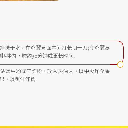
净抺干水，在鸡翼背面中间打长切一刀(令鸡翼易
腌料拌匀，腌约30分钟或更长时间.
只沾满生粉或干炸粉，放入热油内，以中火炸至香
碟，以醮汁伴食.