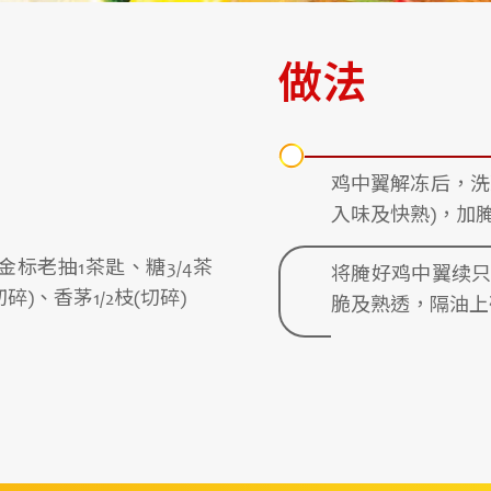
做法
鸡中翼解冻后，洗
入味及快熟)，加
大金标老抽1茶匙、糖3/4茶
将腌好鸡中翼续
)、香茅1/2枝(切碎)
脆及熟透，隔油上