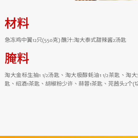
材料
急冻鸡中翼12只(550克) 醮汁:淘大泰式甜辣酱2汤匙
腌料
淘大金标生抽1 1/2汤匙、淘大极醇蚝油1 1/2茶匙、淘
匙、绍酒1茶匙、胡椒粉少许、蒜蓉1茶匙、芫莤头2个(切碎