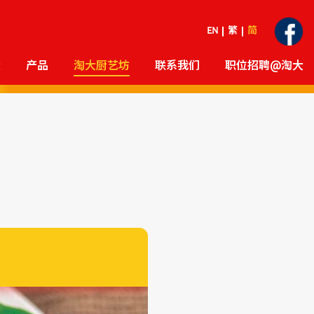
EN
繁
简
大
产品
淘大厨艺坊
联系我们
职位招聘@淘大