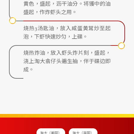
黄色，盛起，沥干油分。将镬中的油
盛起，作炸虾头之用。
烧热3汤匙油，放入咸蛋黄茸炒至起
泡，下虾快速炒匀，上碟。
烧热炸油，放入虾头炸片刻，盛起，
浇上淘大翕仔头遍生抽，伴于碟边即
成。
淘大（美国）
淘大（英国）