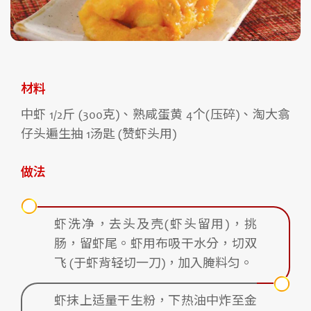
材料
中虾 1/2斤 (300克)、熟咸蛋黄 4个(压碎)、淘大翕
仔头遍生抽 1汤匙 (赞虾头用)
做法
虾洗净，去头及壳(虾头留用)，挑
肠，留虾尾。虾用布吸干水分，切双
飞 (于虾背轻切一刀)，加入腌料匀。
虾抹上适量干生粉，下热油中炸至金