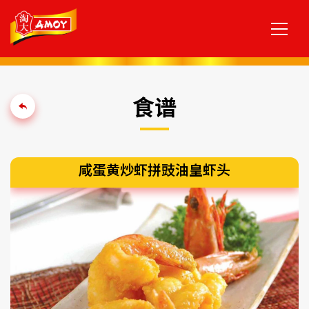
食谱
咸蛋黄炒虾拼豉油皇虾头