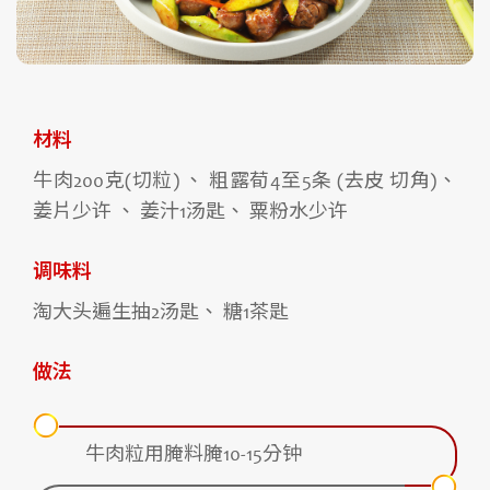
材料
牛肉200克(切粒) 、 粗露荀4至5条 (去皮 切角)、
姜片少许 、 姜汁1汤匙、 粟粉水少许
调味料
淘大头遍生抽2汤匙、 糖1茶匙
做法
牛肉粒用腌料腌10-15分钟