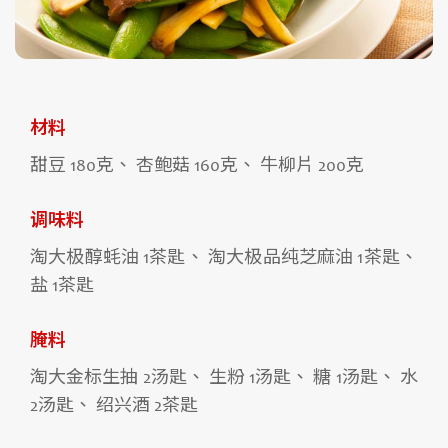
材料
甜豆 180克、 杏鲍菇 160克、 牛柳片 200克
调味料
淘大极醇蚝油 1茶匙、 淘大极品纯芝麻油 1茶匙、
盐 1茶匙
腌料
淘大金标生抽 2汤匙、 生粉 1汤匙、 糖 1汤匙、 水
2汤匙、 绍兴酒 2茶匙