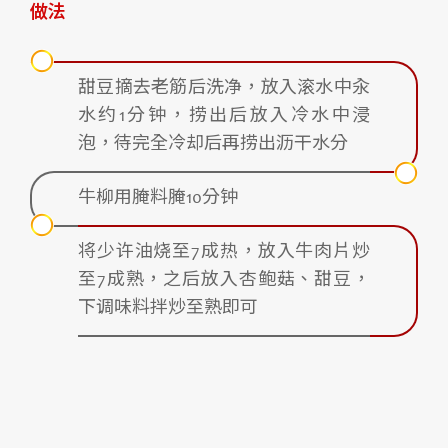
做法
甜豆摘去老筋后洗净，放入滚水中汆
水约1分钟，捞出后放入冷水中浸
泡，待完全冷却后再捞出沥干水分
牛柳用腌料腌10分钟
将少许油烧至7成热，放入牛肉片炒
至7成熟，之后放入杏鲍菇、甜豆，
下调味料拌炒至熟即可