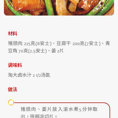
材料
猪颈肉 225克(8安士)、豆腐干 200克(7安士)、青
豆角 70克(2.5安士)、姜 2片
调味料
淘大卤水汁 2 1/2汤匙
做法
猪颈肉、姜片放入滚水煮5分钟取
出，待稍凉切片。