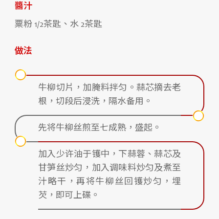
醬汁
粟粉 1/2茶匙、水 2茶匙
做法
牛柳切片，加腌料拌匀。蒜芯摘去老
根，切段后浸洗，隔水备用。
先将牛柳丝煎至七成熟，盛起。
加入少许油于镬中，下蒜蓉、蒜芯及
甘笋丝炒匀，加入调味料炒匀及煮至
汁略干，再将牛柳丝回镬炒匀，埋
芡，即可上碟。