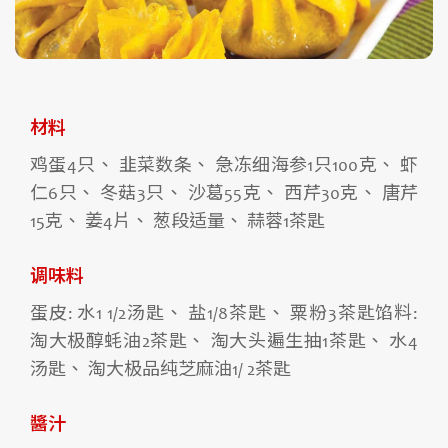
材料
鸡蛋4只、 韭菜数条、 急冻细海参1只100克、 虾
仁6只、 冬菇3只、 沙葛55克、 西芹30克、 唐芹
15克、 姜4片、 葱段适量、 蒜蓉1茶匙
调味料
蛋皮: 水1 1/2汤匙、 盐1/8茶匙、 粟粉3茶匙馅料:
淘大极醇蚝油2茶匙、 淘大头遍生抽1茶匙、 水4
汤匙、 淘大极品纯芝麻油1/ 2茶匙
醬汁