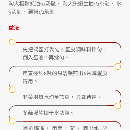
淘大极醇蚝油1/2汤匙、 淘大头遍生抽1/2茶匙、 水
5汤匙、 粟粉1/2茶匙
做法
先把鸡蛋打发匀。蛋皮调味料拌匀，
倒入蛋液中再拂匀。
用直径约8吋的易洁镬煎出6片薄蛋皮
待用。
韭菜用热水汋至软身， 冷却待用。
冬菇浸软摣干水切粒。
海参解冻， 用姜， 葱， 酒出水3分