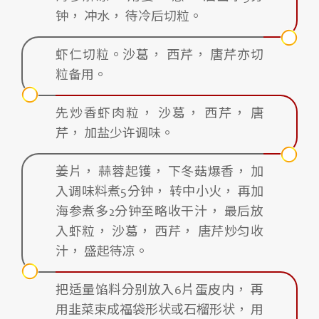
钟， 冲水， 待冷后切粒。
虾仁切粒。沙葛， 西芹， 唐芹亦切
粒备用。
先炒香虾肉粒， 沙葛， 西芹， 唐
芹， 加盐少许调味。
姜片， 蒜蓉起镬， 下冬菇爆香， 加
入调味料煮5分钟， 转中小火， 再加
海参煮多2分钟至略收干汁， 最后放
入虾粒， 沙葛， 西芹， 唐芹炒匀收
汁， 盛起待凉。
把适量馅料分别放入6片蛋皮内， 再
用韭菜束成福袋形状或石榴形状， 用