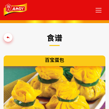
食谱
百宝蛋包