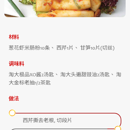
材料
葱花虾米肠粉10条、 西芹1片、 甘笋10片(切丝)
调味料
淘大极品XO酱2汤匙、 淘大头遍甜豉油2汤匙、 淘
大金标老抽1/2茶匙
做法
西芹撕去老根, 切段片