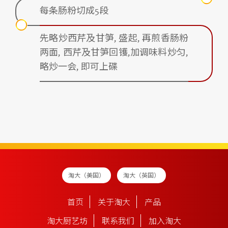
每条肠粉切成5段
先略炒西芹及甘笋, 盛起, 再煎香肠粉
两面, 西芹及甘笋回镬,加调味料炒匀,
略炒一会, 即可上碟
淘大（美国）
淘大（英国）
首页
关于淘大
产品
淘大厨艺坊
联系我们
加入淘大