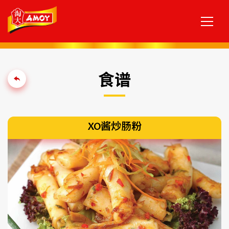
食谱
XO酱炒肠粉