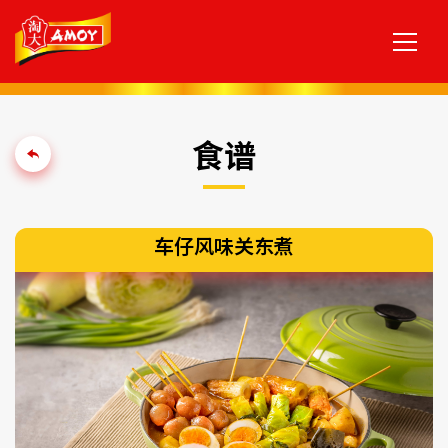
食谱
车仔风味关东煮