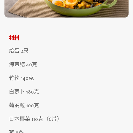
材料
烚蛋 2只
海带结 40克
竹轮 140克
白萝卜 180克
蒟蒻粒 100克
日本椰菜 110克（6片）