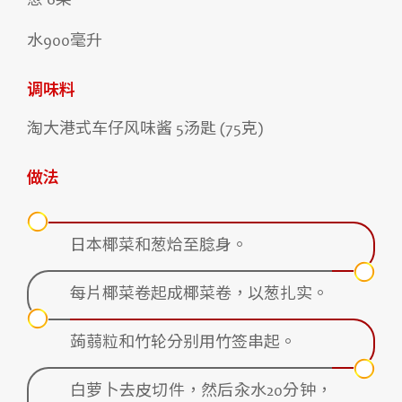
葱 6条
水900毫升
调味料
淘大港式车仔风味酱 5汤匙 (75克)
做法
日本椰菜和葱烚至腍身。
每片椰菜卷起成椰菜卷，以葱扎实。
蒟蒻粒和竹轮分别用竹签串起。
白萝卜去皮切件，然后汆水20分钟，