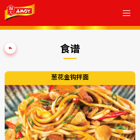
食谱
葱花金钩拌面