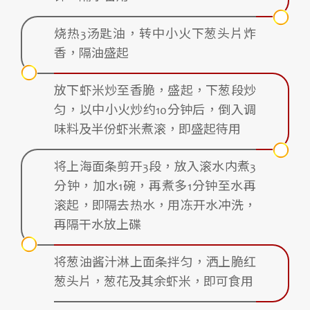
烧热3汤匙油，转中小火下葱头片炸
香，隔油盛起
放下虾米炒至香脆，盛起，下葱段炒
匀，以中小火炒约10分钟后，倒入调
味料及半份虾米煮滚，即盛起待用
将上海面条剪开3段，放入滚水内煮3
分钟，加水1碗，再煮多1分钟至水再
滚起，即隔去热水，用冻开水冲洗，
再隔干水放上碟
将葱油酱汁淋上面条拌匀，洒上脆红
葱头片，葱花及其余虾米，即可食用