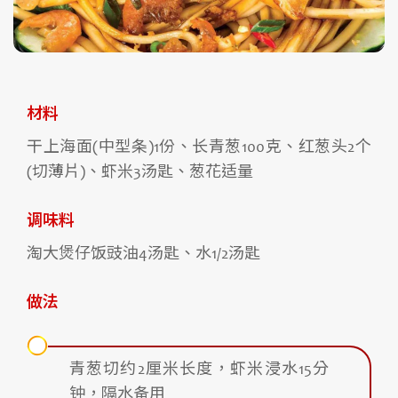
材料
干上海面(中型条)1份、长青葱100克、红葱头2个
(切薄片)、虾米3汤匙、葱花适量
调味料
淘大煲仔饭豉油4汤匙、水1/2汤匙
做法
青葱切约2厘米长度，虾米浸水15分
钟，隔水备用