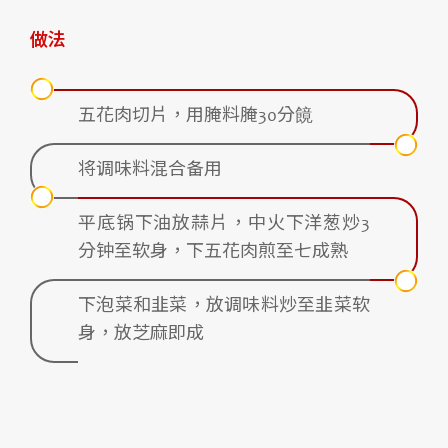
做法
五花肉切片，用腌料腌30分䭗
将调味料混合备用
平底锅下油放蒜片，中火下洋葱炒3
分钟至软身，下五花肉煎至七成熟
下泡菜和韭菜，放调味料炒至韭菜软
身，放芝麻即成