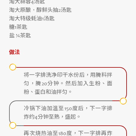
淘大蒜蓉4汤匙
淘大原酿．醇鲜头抽2汤匙
淘大特级蚝油1汤匙
糖1茶匙
盐 ¼茶匙
做法
将一字排洗净印干水份后，用腌料拌
匀，腌20分钟。然后加入生粉、面
粉、蛋白和油拌匀。
冷锅下油加温至150度后，下一字排
炸约4分钟至熟，盛起。
再次烧热油至180度，下一字排再炸