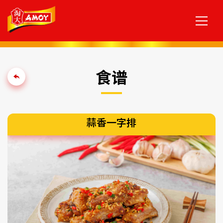
食谱
蒜香一字排