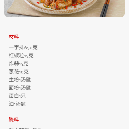
材料
一字排650克
红椒粒15克
炸蒜15克
葱花10克
生粉1汤匙
面粉1汤匙
蛋白1只
油1汤匙
腌料