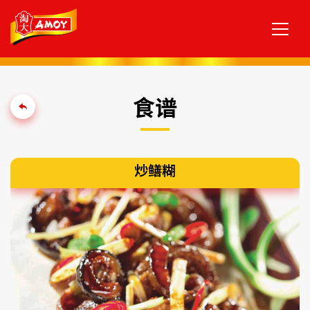
食谱
炒鳝糊