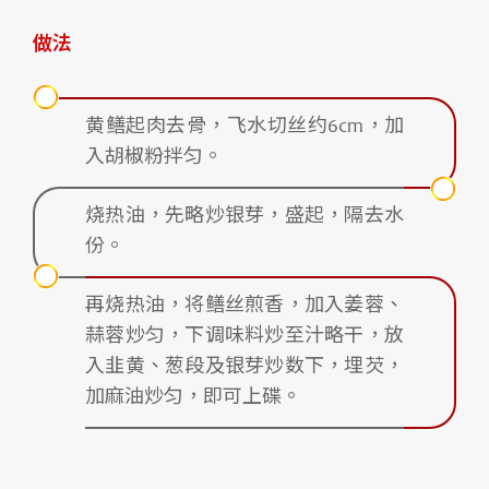
做法
黄鳝起肉去骨，飞水切丝约6cm，加
入胡椒粉拌匀。
烧热油，先略炒银芽，盛起，隔去水
份。
再烧热油，将鳝丝煎香，加入姜蓉、
蒜蓉炒匀，下调味料炒至汁略干，放
入韭黄、葱段及银芽炒数下，埋芡，
加麻油炒匀，即可上碟。