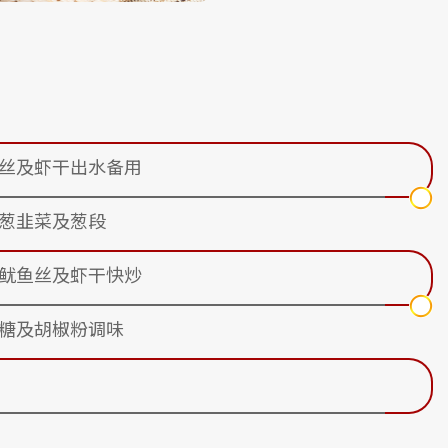
丝及虾干出水备用
葱韭菜及葱段
鱿鱼丝及虾干快炒
糖及胡椒粉调味