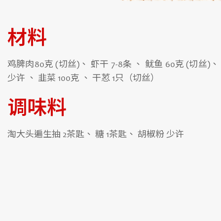
材料
鸡脾肉80克 (切丝)、 虾干 7-8条 、 鱿鱼 60克 (切丝)、
少许 、 韭菜 100克 、 干荵 1只（切丝）
调味料
淘大头遍生抽 2茶匙、 糖 1茶匙、 胡椒粉 少许