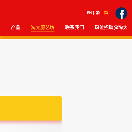
EN
繁
简
大
产品
淘大厨艺坊
联系我们
职位招聘@淘大