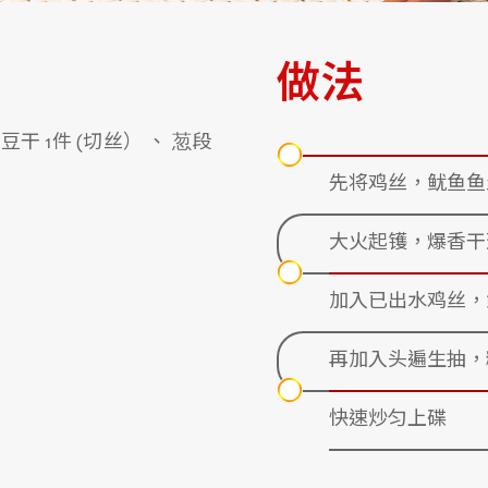
做法
 豆干 1件 (切丝） 、 䓤段
先将鸡丝，鱿鱼鱼
大火起镬，爆香干
加入已出水鸡丝，
再加入头遍生抽，
快速炒匀上碟