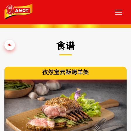
食谱
孜然宝云酥烤羊架