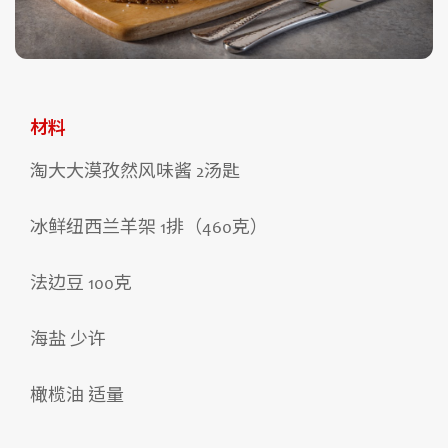
材料
淘大大漠孜然风味酱 2汤匙

冰鲜纽西兰羊架 1排（460克）

法边豆 100克

海盐 少许

橄榄油 适量
