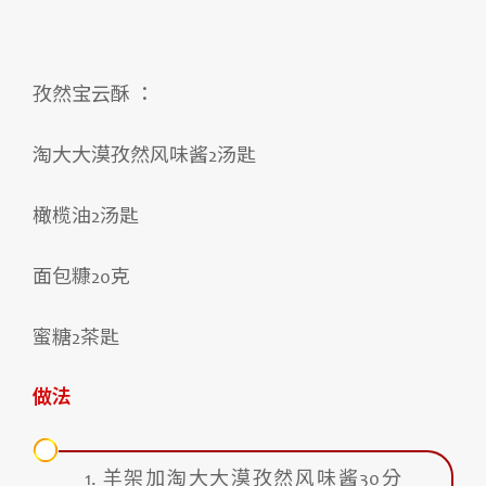
孜然宝云酥 ：

淘大大漠孜然风味酱2汤匙

橄榄油2汤匙

面包糠20克

蜜糖2茶匙
做法
1. 羊架加淘大大漠孜然风味酱30分