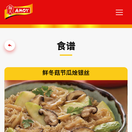
食谱
鲜冬菇节瓜烩银丝