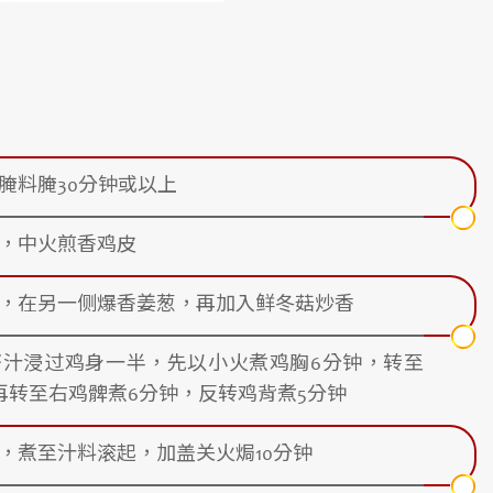
腌料腌30分钟或以上
，中火煎香鸡皮
，在另一侧爆香姜葱，再加入鲜冬菇炒香
酱汁浸过鸡身一半，先以小火煮鸡胸6分钟，转至
再转至右鸡髀煮6分钟，反转鸡背煮5分钟
，煮至汁料滚起，加盖关火焗10分钟