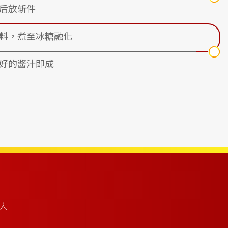
后放斩件
料，煮至冰糖融化
好的酱汁即成
大