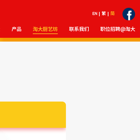
EN
繁
简
大
产品
淘大厨艺坊
联系我们
职位招聘@淘大