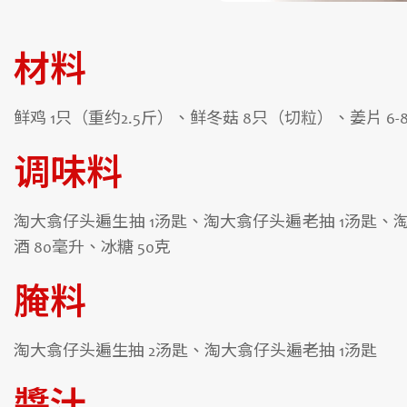
材料
鲜鸡 1只（重约2.5斤）、鲜冬菇 8只（切粒）、姜片 6
调味料
淘大翕仔头遍生抽 1汤匙、淘大翕仔头遍老抽 1汤匙、
酒 80毫升、冰糖 50克
腌料
淘大翕仔头遍生抽 2汤匙、淘大翕仔头遍老抽 1汤匙