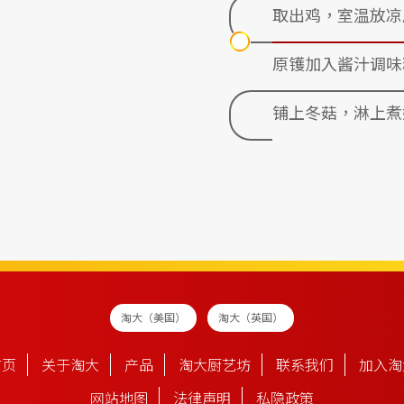
取出鸡，室温放凉
原镬加入酱汁调味
铺上冬菇，淋上煮
淘大（美国）
淘大（英国）
首页
关于淘大
产品
淘大厨艺坊
联系我们
加入淘
网站地图
法律声明
私隐政策