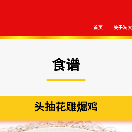
首页
关于淘
食谱
头抽花雕煀鸡