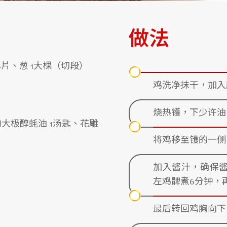
做法
-8片、葱 1大棵（切段）
鸡洗净抹干，加入
烧热镬，下少许油
淘大极醇蚝油 1汤匙、花雕
将鸡移至镬的一侧
加入酱汁，确保
左鸡髀煮6分钟，
最后转回鸡胸向下