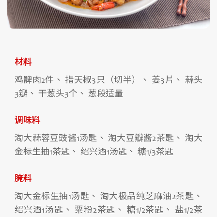
材料
鸡髀肉2件、 指天椒3只（切半）、 姜3片、 蒜头
3瓣、 干葱头3个、 葱段适量
调味料
淘大蒜蓉豆豉酱1汤匙、 淘大豆瓣酱2茶匙、 淘大
金标生抽1茶匙、 绍兴酒1汤匙、 糖1/3茶匙
腌料
淘大金标生抽1汤匙、 淘大极品纯芝麻油2茶匙、
绍兴酒1汤匙、 粟粉2茶匙、 糖1/2茶匙、 盐1/2茶