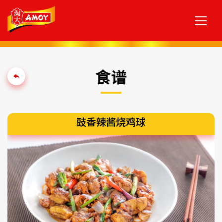
食谱
豉香辣酱烧鸡球