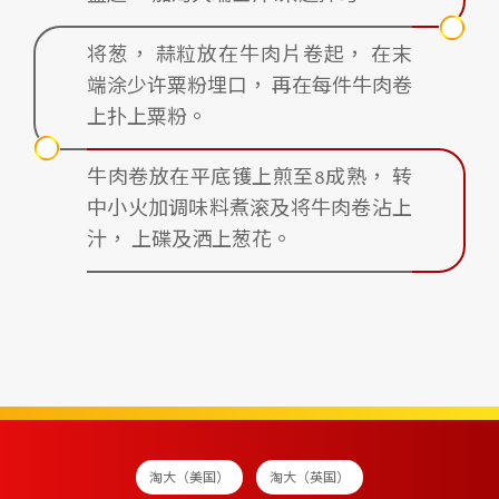
将葱， 蒜粒放在牛肉片卷起， 在末
端涂少许粟粉埋口， 再在每件牛肉卷
上扑上粟粉。
牛肉卷放在平底镬上煎至8成熟， 转
中小火加调味料煮滚及将牛肉卷沾上
汁， 上碟及洒上葱花。
淘大（美国）
淘大（英国）