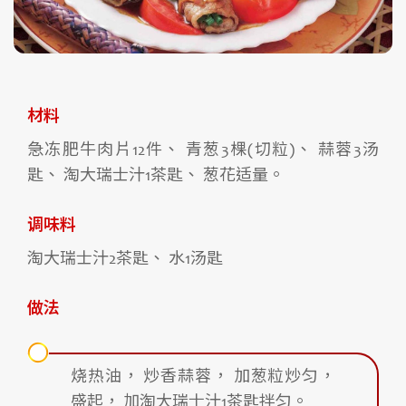
材料
急冻肥牛肉片12件、 青葱3棵(切粒)、 蒜蓉3汤
匙、 淘大瑞士汁1茶匙、 葱花适量。
调味料
淘大瑞士汁2茶匙、 水1汤匙
做法
烧热油， 炒香蒜蓉， 加葱粒炒匀，
盛起， 加淘大瑞士汁1茶匙拌匀。