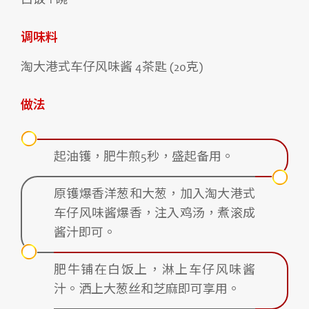
白饭 1 碗
调味料
淘大港式车仔风味酱 4茶匙 (20克)
做法
起油镬，肥牛煎5秒，盛起备用。
原镬爆香洋葱和大葱，加入淘大港式
车仔风味酱爆香，注入鸡汤，煮滚成
酱汁即可。
肥牛铺在白饭上，淋上车仔风味酱
汁。洒上大葱丝和芝麻即可享用。