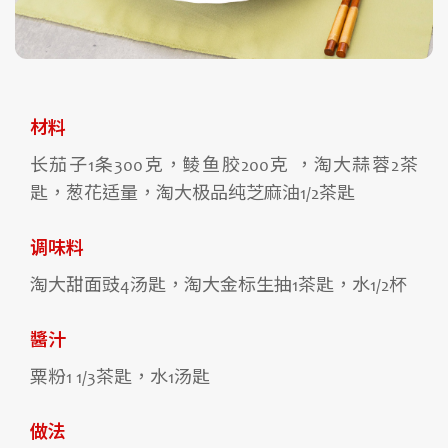
材料
长茄子1条300克，鲮鱼胶200克 ，淘大蒜蓉2茶
匙，葱花适量，淘大极品纯芝麻油1/2茶匙
调味料
淘大甜面豉4汤匙，淘大金标生抽1茶匙，水1/2杯
醬汁
粟粉1 1/3茶匙，水1汤匙
做法