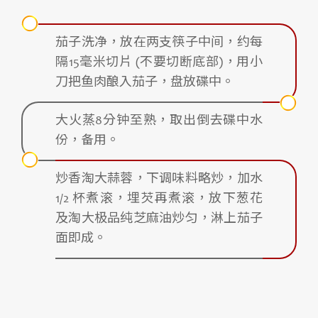
茄子洗净，放在两支筷子中间，约每
隔15毫米切片 (不要切断底部)，用小
刀把鱼肉酿入茄子，盘放碟中。
大火蒸8分钟至熟，取出倒去碟中水
份，备用。
炒香淘大蒜蓉，下调味料略炒，加水
1/2 杯煮滚，埋芡再煮滚，放下葱花
及淘大极品纯芝麻油炒匀，淋上茄子
面即成。