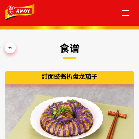
食谱
甜面豉酱扒盘龙茄子