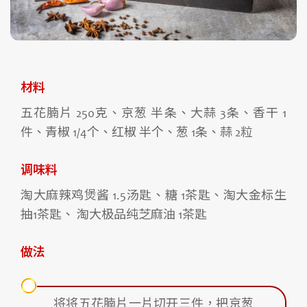
材料
五花腩片 250克、京葱 半条、大蒜 3条、香干 1
件、青椒 1/4个、红椒 半个、葱 1条、蒜 2粒
调味料
淘大麻辣鸡煲酱 1.5汤匙、糖 1茶匙、淘大金标生
抽1茶匙、 淘大极品纯芝麻油 1茶匙
做法
将将五花腩片一片切开三件，把京葱