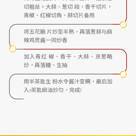
切粗丝。大蒜、葱切 段，香干切片，
青椒、红椒切角、蒜切片备用
将五花腩 片炒至半熟，再落葱蒜与麻
辣鸡煲酱一同炒香
加入青红 椒、香干、大蒜、京葱略
炒，再落糖、生抽
用半茶匙生 粉水令酱汁变稠，最后加
入1茶匙麻油炒匀，完成!