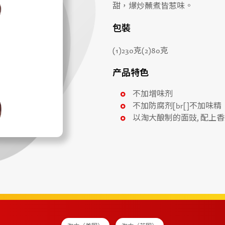
甜，爆炒蘸煮皆惹味。
包裝
(1)230克(2)80克
产品特色
不加增味剂
不加防腐剂[br[]不加味精
以淘大酿制的面豉, 配上香