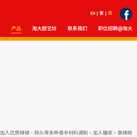
EN
繁
简
大
产品
淘大厨艺坊
联系我们
职位招聘@淘大
加入优质辣椒、蒜头等多种香辛材料调制，加入糖浆，香辣微