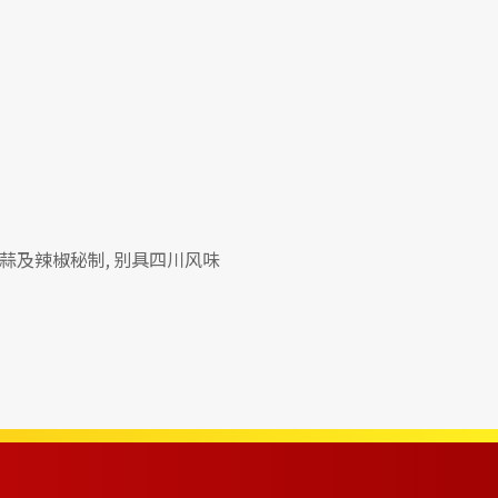
蒜及辣椒秘制, 别具四川风味