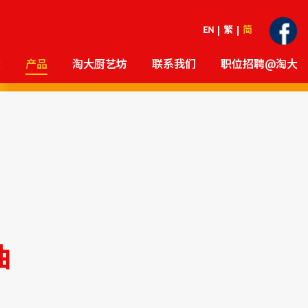
EN
繁
简
大
产品
淘大厨艺坊
联系我们
职位招聘@淘大
油