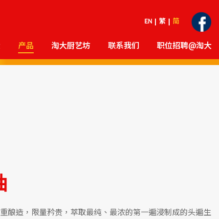
EN
繁
简
大
产品
淘大厨艺坊
联系我们
职位招聘@淘大
抽
重酿造，限量矜贵，萃取最纯、最浓的第一遍浸制成的头遍生