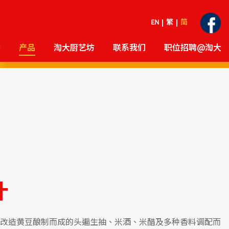
EN
繁
简
大
产品
淘大厨艺坊
联系我们
职位招聘@淘大
汁
改造黄豆酿制而成的头遍生抽、米酒、米醋及多种香料调配而