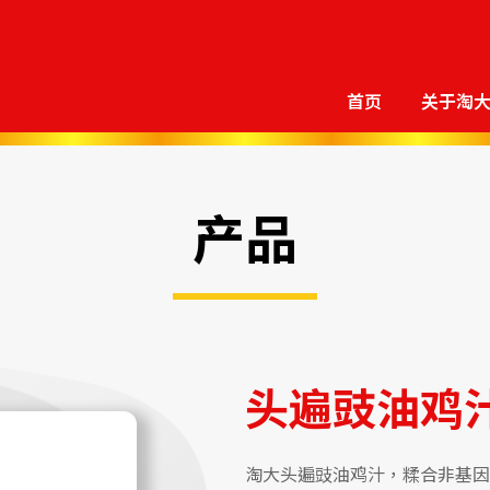
首页
关于淘
产品
头遍豉油鸡
淘大头遍豉油鸡汁，糅合非基因