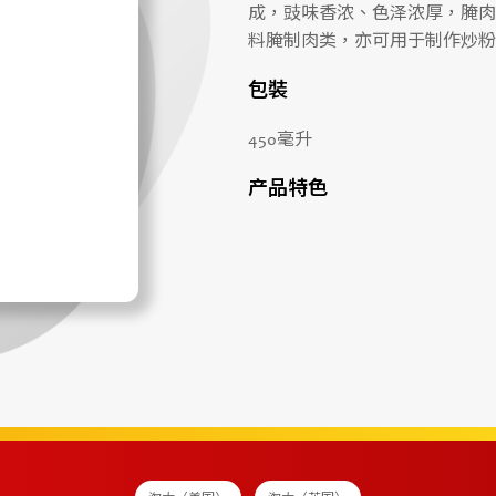
成，豉味香浓、色泽浓厚，腌肉
料腌制肉类，亦可用于制作炒粉
包裝
450毫升
产品特色