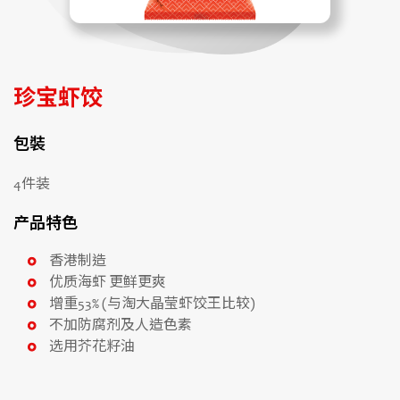
珍宝虾饺
包裝
4件装
产品特色
香港制造
优质海虾 更鲜更爽
增重53% (与淘大晶莹虾饺王比较)
不加防腐剂及人造色素
选用芥花籽油