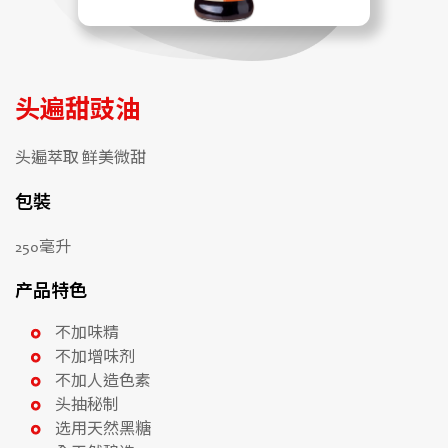
头遍甜豉油
头遍萃取 鲜美微甜
包裝
250毫升
产品特色
不加味精
不加增味剂
不加人造色素
头抽秘制
选用天然黑糖