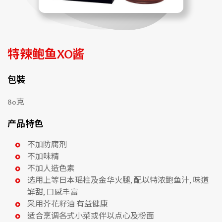
特辣鲍鱼XO酱
包裝
80克
产品特色
不加防腐剂
不加味精
不加人造色素
选用上等日本瑶柱及金华火腿, 配以特浓鲍鱼汁, 味道
鲜甜, 口感丰富
采用芥花籽油 有益健康
适合烹调各式小菜或伴以点心及粉面