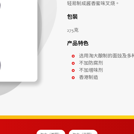
轻易制成酱香蜜味叉烧。
包裝
275克
产品特色
选用淘大酿制的面豉及多种
不加防腐剂
不加增味剂
香港制造