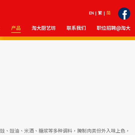
EN
繁
简
大
产品
淘大厨艺坊
联系我们
职位招聘@淘大
豉、豉油、米酒、糖浆等多种调料，腌制肉类份外入味上色，