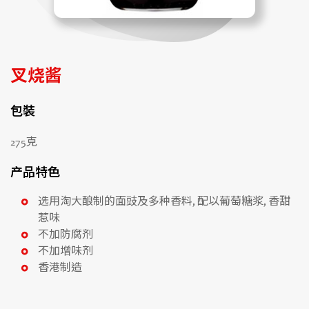
叉烧酱
包裝
275克
产品特色
选用淘大酿制的面豉及多种香料, 配以葡萄糖浆, 香甜
惹味
不加防腐剂
不加增味剂
香港制造