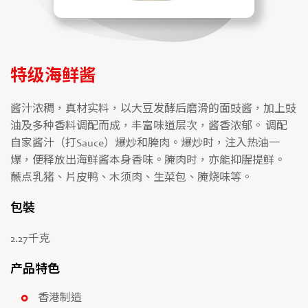
特级海鲜酱
酱汁浓稠，真材实料，以大豆发酵后磨滑的面豉酱，加上豉
油及多种香料调配而成，丰富味道层次，酱香浓郁。 调配
自家酱汁（打Sauce）爆炒和腌肉。爆炒时，注入热油一
爆，便释放出海鲜酱本身香味。腌肉时，亦能抑腥提鲜。
蘸点乳猪、片皮鸭、木须肉、生菜包、腌烧味等。
包裝
2.27千克
产品特色
香港制造