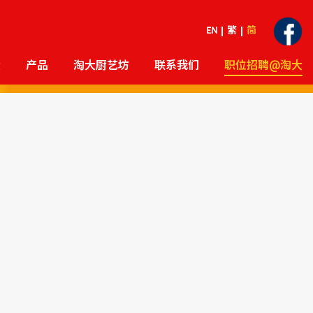
EN
繁
简
大
产品
淘大厨艺坊
联系我们
职位招聘@淘大