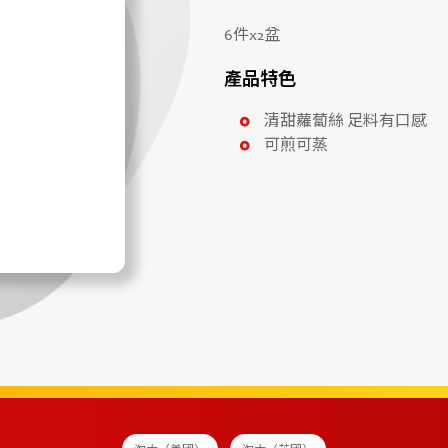
6件x2盆
產品特色
清甜蘿蔔絲 足料有口感
可煎可蒸