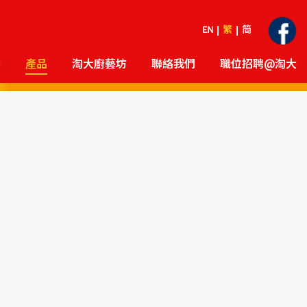
EN
繁
简
大
產品
淘大廚藝坊
聯絡我們
職位招聘@淘大