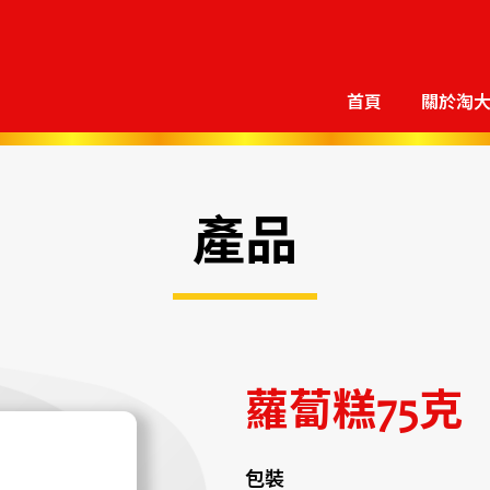
首頁
關於淘
產品
蘿蔔糕75克
包裝