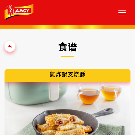
食谱
氣炸鍋叉烧酥