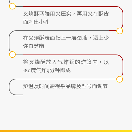
叉烧酥两端用叉压实，再用叉在酥皮
面刺出小孔
在叉烧酥表面扫上一层蛋液，洒上少
许白芝麻
将叉烧酥放入气炸锅的炸篮内，以
180度气炸9分钟即成
炉温及时间需视乎品牌及型号而调节