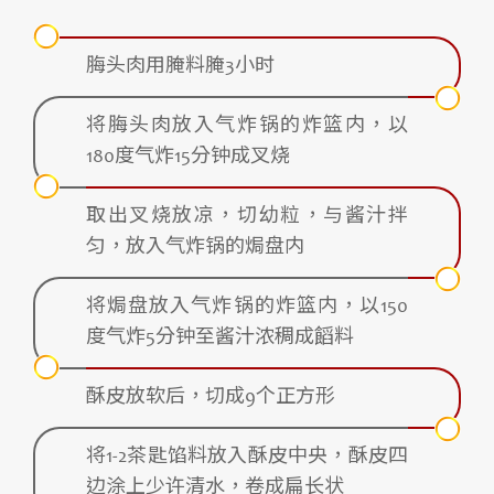
脢头肉用腌料腌3小时
将脢头肉放入气炸锅的炸篮内，以
180度气炸15分钟成叉烧
取出叉烧放凉，切幼粒，与酱汁拌
匀，放入气炸锅的焗盘内
将焗盘放入气炸锅的炸篮内，以150
度气炸5分钟至酱汁浓稠成饀料
酥皮放软后，切成9个正方形
将1-2茶匙馅料放入酥皮中央，酥皮四
边涂上少许清水，卷成扁长状